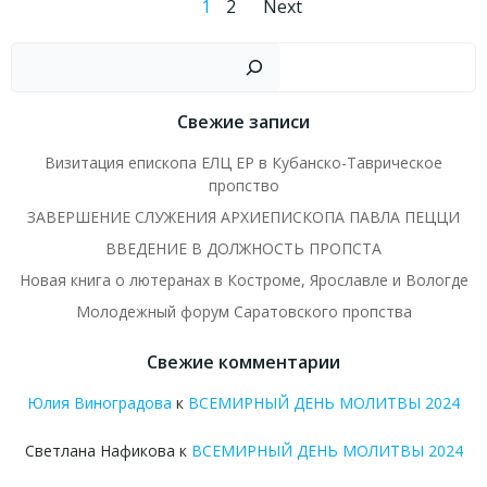
Навигация
Навигаци
Страница
Страница
1
2
Next
по
по
Пои
записям
записям
Свежие записи
Визитация епископа ЕЛЦ ЕР в Кубанско-Таврическое
пропство
ЗАВЕРШЕНИЕ СЛУЖЕНИЯ АРХИЕПИСКОПА ПАВЛА ПЕЦЦИ
ВВЕДЕНИЕ В ДОЛЖНОСТЬ ПРОПСТА
Новая книга о лютеранах в Костроме, Ярославле и Вологде
Молодежный форум Саратовского пропства
Свежие комментарии
Юлия Виноградова
к
ВСЕМИРНЫЙ ДЕНЬ МОЛИТВЫ 2024
Светлана Нафикова
к
ВСЕМИРНЫЙ ДЕНЬ МОЛИТВЫ 2024