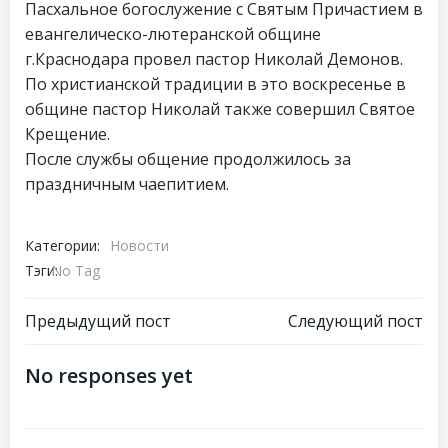
Пасхальное богослужение с Святым Причастием в
евангелическо-лютеранской общине
г.Краснодара провел пастор Николай Демонов.
По христианской традиции в это воскресенье в
общине пастор Николай также совершил Святое
Крещение.
После службы общение продолжилось за
праздничным чаепитием.
Категории:
Новости
Тэги:
No Tag
Навигация
Навигация
Предыдущий пост
Следующий пост
по
по
No responses yet
записям
записям