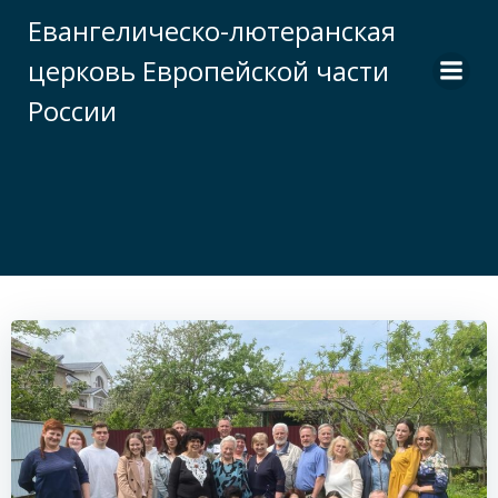
Перейти
Евангелическо-лютеранская
к
церковь Европейской части
содержимому
России