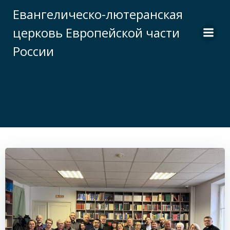
Перейти
Евангелическо-лютеранская
к
церковь Европейской части
содержимому
России