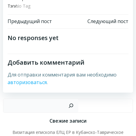
Тэги:
No Tag
Навигация
Навигация
Предыдущий пост
Следующий пост
по
по
No responses yet
записям
записям
Добавить комментарий
Для отправки комментария вам необходимо
авторизоваться
.
Пои
Свежие записи
Визитация епископа ЕЛЦ ЕР в Кубанско-Таврическое