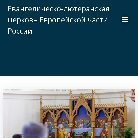
Перейти
Евангелическо-лютеранская
к
церковь Европейской части
содержимому
России