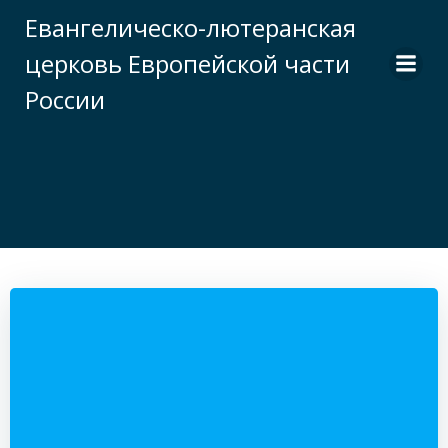
Перейти
Евангелическо-лютеранская
к
церковь Европейской части
содержимому
России