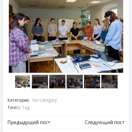
Категории:
No Category
Тэги:
No Tag
Навигация
Навигация
Предыдущий пост
Следующий пост