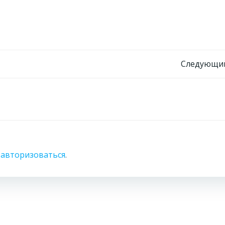
Навигация
Следующий
по
записям
о
авторизоваться
.