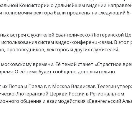
ральной Консистории о дальнейшем видении направле
и полномочия ректора были продлены на следующий 6-
ных встреч служителей Евангелическо-Лютеранской Ц
 использования систем видео-конференц-связи. В этот 
в, проповедников, лекторов и других служителей.
о московскому времени. Её темой станет «Страстное вре
время. О её теме будет сообщено дополнительно.
тых Петра и Павла в г. Москва Владислав Телегин утве
ическо-Лютеранской Церкви России в Региональном
нного общения и взаимодействия «Евангельский Аль