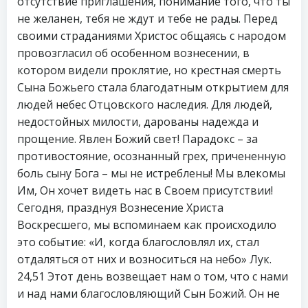
отсутствие приглашения, понимание того, что ты
не желанен, тебя не ждут и тебе не рады. Перед
своими страданиями Христос общаясь с народом
провозгласил об особенном вознесении, в
котором видели проклятие, но крестная смерть
Сына Божьего стала благодатным открытием для
людей небес Отцовского наследия. Для людей,
недостойных милости, дарованы надежда и
прощение. Явлен Божий свет! Парадокс – за
противостояние, осознанный грех, причененную
боль сыну Бога – мы не истреблены! Мы влекомы
Им, Он хочет видеть нас в Своем присутствии!
Сегодня, празднуя Вознесение Христа
Воскресшего, мы вспоминаем как происходило
это событие: «И, когда благословлял их, стал
отдаляться от них и возноситься на небо» Лук.
24,51 Этот день возвещает нам о том, что с нами
и над нами благословляющий Сын Божий. Он не