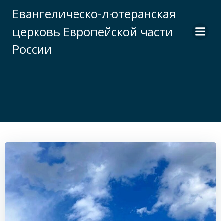
Перейти
Евангелическо-лютеранская
к
церковь Европейской части
содержимому
России