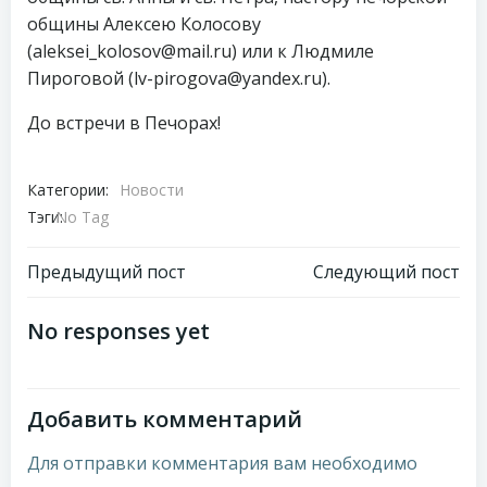
общины Алексею Колосову
(aleksei_kolosov@mail.ru) или к Людмиле
Пироговой (lv-pirogova@yandex.ru).
До встречи в Печорах!
Категории:
Новости
Тэги:
No Tag
Навигация
Навигация
Предыдущий пост
Следующий пост
по
по
No responses yet
записям
записям
Добавить комментарий
Для отправки комментария вам необходимо