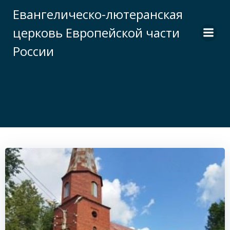
Перейти
Евангелическо-лютеранская
к
церковь Европейской части
содержимому
России