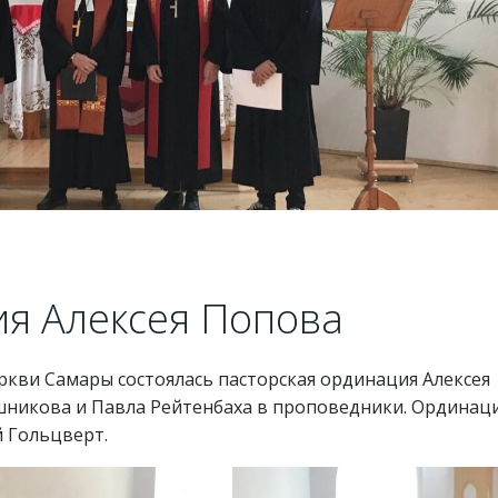
ия Алексея Попова
ркви Самары состоялась пасторская ординация Алексея
ашникова и Павла Рейтенбаха в проповедники. Ординац
 Гольцверт.