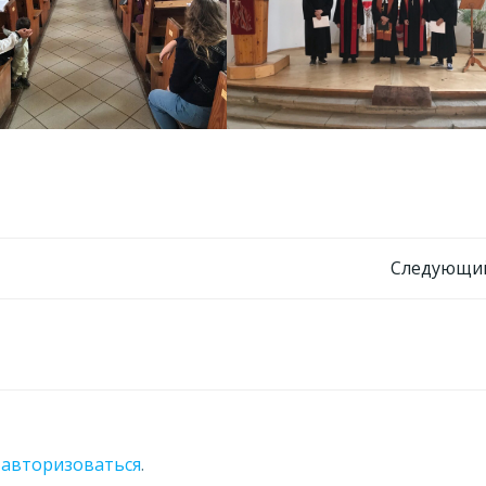
Навигация
Следующий
по
записям
о
авторизоваться
.