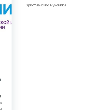
Христианские мученики
и
й
а
м