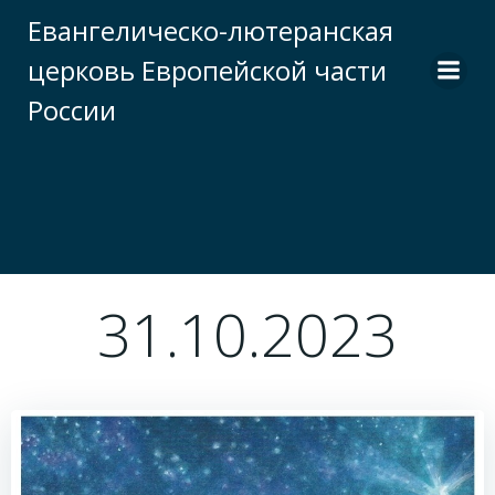
Перейти
Евангелическо-лютеранская
к
церковь Европейской части
содержимому
России
31.10.2023